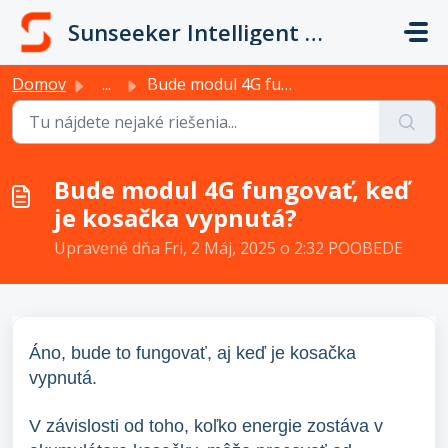
Preskočiť na hlavný obsah
Sunseeker Intelligent Technology
Domov
...
Bude modul 4G fungovať, keď je kosačka vypnutá?
Bude modul 4G fungovať, keď
je kosačka vypnutá?
Upravené dňa Fri, 2 Máj, 2025 o 2:32 POOBEDE
Áno, bude to fungovať, aj keď je kosačka
vypnutá.
V závislosti od toho, koľko energie zostáva v