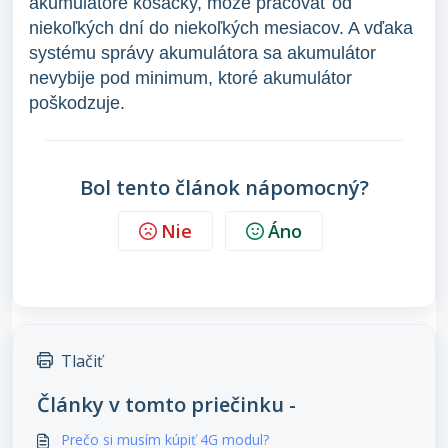
akumulátore kosačky, môže pracovať od
niekoľkých dní do niekoľkých mesiacov. A vďaka
systému správy akumulátora sa akumulátor
nevybije pod minimum, ktoré akumulátor
poškodzuje.
Bol tento článok nápomocný?
Nie
Áno
Tlačiť
Články v tomto priečinku -
Prečo si musím kúpiť 4G modul?