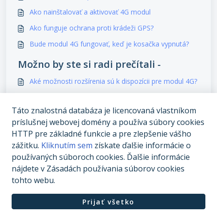
Ako nainštalovať a aktivovať 4G modul
Ako funguje ochrana proti krádeži GPS?
Bude modul 4G fungovať, keď je kosačka vypnutá?
Možno by ste si radi prečítali -
Aké možnosti rozšírenia sú k dispozícii pre modul 4G?
Ako vyriešiť chybu „Počas nabíjania sa nepodarilo
pripojiť k nabíjacej stanici“?
Táto znalostná databáza je licencovaná vlastníkom
príslušnej webovej domény a používa súbory cookies
Ochrana údajov
HTTP pre základné funkcie a pre zlepšenie vášho
Rozdiely medzi zakázanými, zakázanými a
zážitku.
Kliknutím sem
získate ďalšie informácie o
bezpečnostnými zónami pre robotickú kosačku série
používaných súboroch cookies. Ďalšie informácie
X
nájdete v Zásadách používania súborov cookies
tohto webu.
Prijať všetko