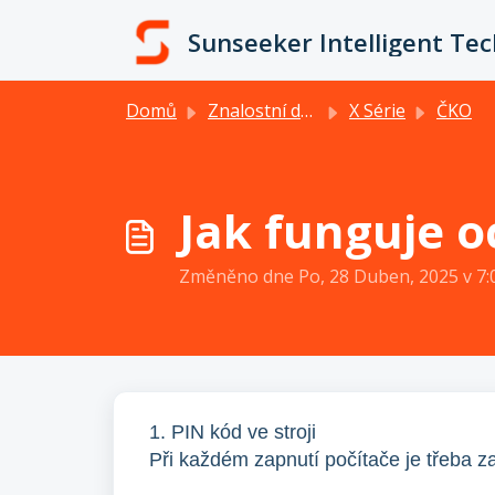
Přeskočit na hlavní obsah
Sunseeker Intelligent Te
Domů
Znalostní databáze
X Série
ČKO
Jak funguje o
Změněno dne Po, 28 Duben, 2025 v 
1. PIN kód ve stroji
Při každém zapnutí počítače je třeba z