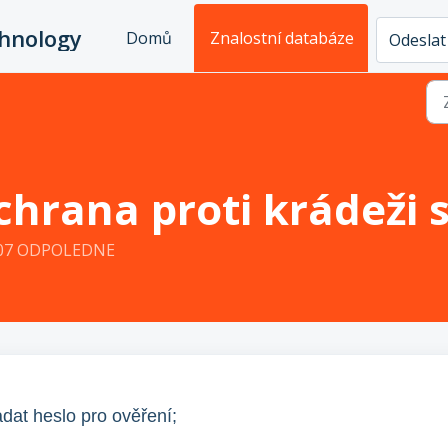
chnology
Domů
Znalostní databáze
Odeslat 
chrana proti krádeži s
7:07 ODPOLEDNE
adat heslo pro ověření;