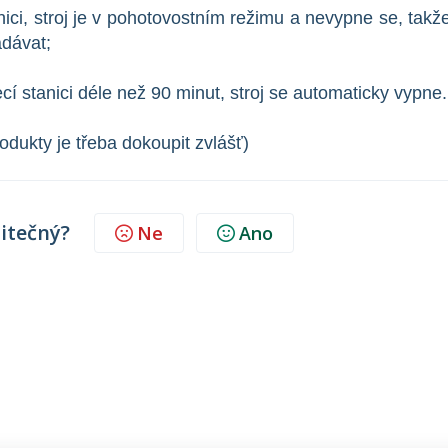
nici, stroj je v pohotovostním režimu a nevypne se, takže
adávat;
cí stanici déle než 90 minut, stroj se automaticky vypne.
ukty je třeba dokoupit zvlášť)
žitečný?
Ne
Ano