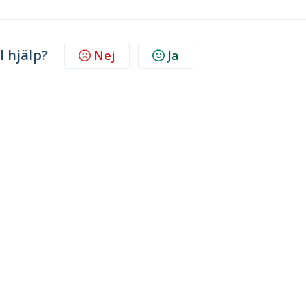
l hjälp?
Nej
Ja