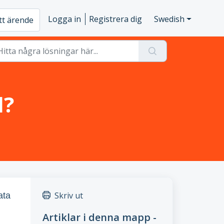
Logga in
Registrera dig
Swedish
ett ärende
l?
Skriv ut
ata
Artiklar i denna mapp -