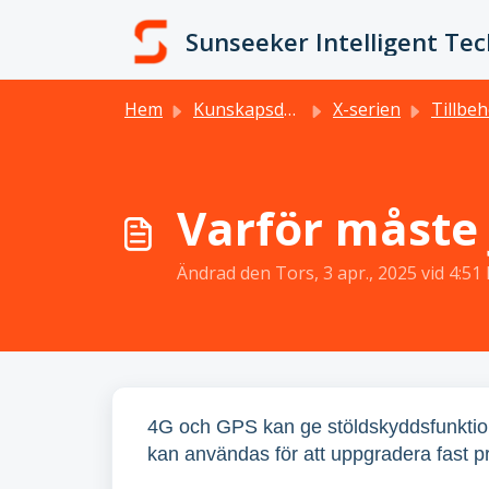
Hoppa över till huvudinnehåll
Sunseeker Intelligent Te
Hem
Kunskapsdatabas
X-serien
Tillbe
Varför måste
Ändrad den Tors, 3 apr., 2025 vid 4:51 
4G och GPS kan ge stöldskyddsfunktio
kan användas för att uppgradera fast 