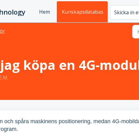
chnology
Hem
Kunskapsdatabas
Skicka in 
hör
 jag köpa en 4G-modu
E.M.
n och spåra maskinens positionering, medan 4G-mobild
program.