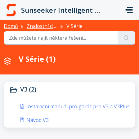
Přeskočit na hlavní obsah
Sunseeker Intelligent Technology
Domů
Znalostní databáze
V Série
V Série (1)
V3 (2)
Instalační manuál pro garáž pro V3 a V3Plus
Návod V3